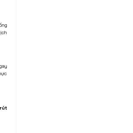
hống
dịch
ngay
thực
rút