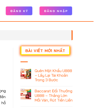
ĐĂNG KÝ
ĐĂNG NHẬP
BÀI VIẾT MỚI NHẤT
Quên Mật Khẩu U888
– Lấy Lại Tài Khoản
Trong 3 Bước
rọng
Baccarat Đổi Thưởng
U888 – Thắng Lớn
 đến
Mỗi Ván, Rút Tiền Liền
ệ hỗ