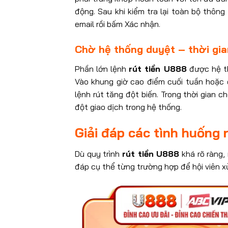
động. Sau khi kiểm tra lại toàn bộ thông
email rồi bấm Xác nhận.
Chờ hệ thống duyệt – thời gia
Phần lớn lệnh
rút tiền U888
được hệ th
Vào khung giờ cao điểm cuối tuần hoặc 
lệnh rút tăng đột biến. Trong thời gian 
đột giao dịch trong hệ thống.
Giải đáp các tình huống 
Dù quy trình
rút tiền U888
khá rõ ràng,
đáp cụ thể từng trường hợp để hội viên x