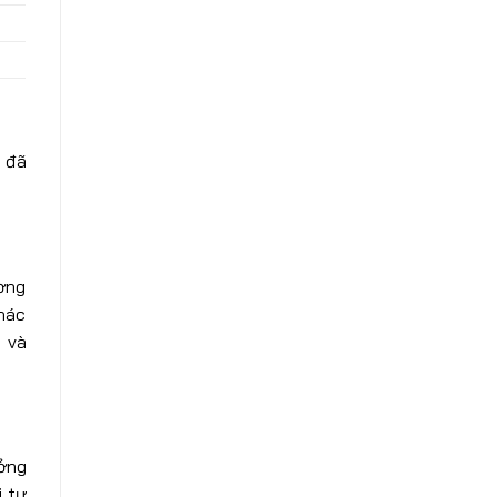
n đã
ương
khác
 và
ưởng
i tự