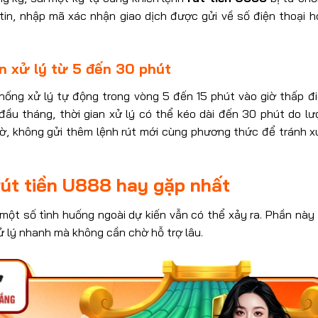
 tin, nhập mã xác nhận giao dịch được gửi về số điện thoại 
n xử lý từ 5 đến 30 phút
ống xử lý tự động trong vòng 5 đến 15 phút vào giờ thấp đ
đầu tháng, thời gian xử lý có thể kéo dài đến 30 phút do l
chờ, không gửi thêm lệnh rút mới cùng phương thức để tránh 
rút tiền U888 hay gặp nhất
 một số tình huống ngoài dự kiến vẫn có thể xảy ra. Phần này 
ử lý nhanh mà không cần chờ hỗ trợ lâu.