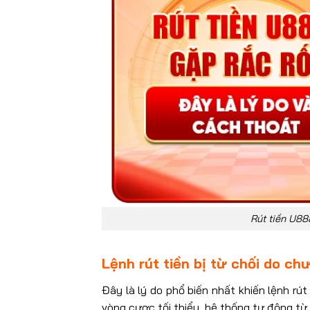
Rút tiền U888
Lệnh rút tiền bị từ chối do 
Đây là lý do phổ biến nhất khiến lệnh rú
vòng cược tối thiểu, hệ thống tự động từ 