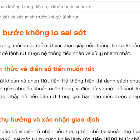
hoản không trong diện tạm khóa hoặc xem xét
n kết và xác minh trước khi gửi lệnh rút
 bước không lo sai sót
àng, mỗi bước chỉ mất vài chục giây nếu thông tin tài khoả
để lệnh rút được hệ thống tiếp nhận và xử lý nhanh nhất.
h thức và điền số tiền muốn rút
ài khoản và chọn Rút tiền. Hệ thống hiển thị danh sách ph
 đó gồm chuyển khoản ngân hàng, ví điện tử và một số kênh 
ợp, nhập số tiền cần rút trong giới hạn hạn mức được phép
 thụ hưởng và xác nhận giao dịch
oặc số ví điện tử nhận tiền. Lưu ý tên chủ tài khoản thụ h
ng ký, sai một ký tự cũng khiến lệnh
rút tiền U888
bị từ chố