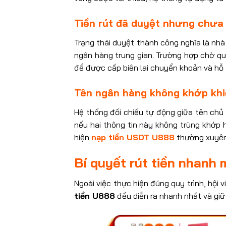
Tiền rút đã duyệt nhưng chưa 
Trạng thái duyệt thành công nghĩa là nhà
ngân hàng trung gian. Trường hợp chờ qu
để được cấp biên lai chuyển khoản và hỗ 
Tên ngân hàng không khớp khiế
Hệ thống đối chiếu tự động giữa tên chủ 
nếu hai thông tin này không trùng khớp 
hiện
nạp tiền USDT U888
thường xuyên,
Bí quyết rút tiền nhanh 
Ngoài việc thực hiện đúng quy trình, hội
tiền U888
đều diễn ra nhanh nhất và giữ