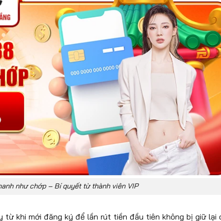
anh như chớp – Bí quyết từ thành viên VIP
 từ khi mới đăng ký để lần rút tiền
đầu tiên không bị giữ lại